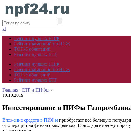
yt
Рейтинг лучших НПФ
Рейтинг компаний по НСЖ
ТОП-5 облигаций
Рейтинг лучших ETF
Рейтинг лучших НПФ
Рейтинг компаний по НСЖ
ТОП-5 облигаций
Рейтинг лучших ETF
Главная
›
ETF и ПИФы
›
10.10.2019
Инвестирование в ПИФы Газпромбанка
Вложение средств в ПИФы
приобретает всё большую популярно
от операций на финансовых рынках. Благодаря низкому порогу
тысяч россиян.