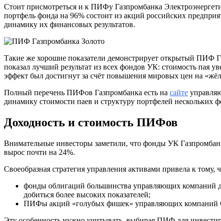
Стоит присмотреться и к ПИФу Газпромбанка Электроэнергети
портфель фонда на 96% состоит из акций российских предприя
динамику их финансовых результатов.
Такие же хорошие показатели демонстрирует открытый ПИФ Га
показал лучший результат из всех фондов УК: стоимость пая у
эффект был достигнут за счёт повышения мировых цен на «жёл
Полный перечень ПИФов Газпромбанка есть на
сайте
управля
динамику стоимости паев и структуру портфелей нескольких ф
Доходность и стоимость ПИФов
Внимательные инвесторы заметили, что фонды УК Газпромбанк
вырос почти на 24%.
Своеобразная стратегия управления активами привела к тому
фонды облигаций большинства управляющих компаний де
добиться более высоких показателей;
ПИФы акций «голубых фишек» управляющих компаний Сбе
Эту особенность нужно учитывать, выбирая ПИФ для инвести