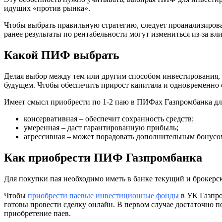
идущих «против рынка».
Чтобы выбрать правильную стратегию, следует проанализирова
ранее результаты по рентабельности могут измениться из-за вл
Какой ПИФ выбрать
Делая выбор между тем или другим способом инвестирования, 
будущем. Чтобы обеспечить прирост капитала и одновременно с
Имеет смысл приобрести по 1-2 паю в ПИФах Газпромбанка дл
консервативная – обеспечит сохранность средств;
умеренная – даст гарантированную прибыль;
агрессивная – может порадовать дополнительным бонусо
Как приобрести ПИФ Газпромбанка
Для покупки пая необходимо иметь в банке текущий и брокерск
Чтобы
приобрести паевые инвестиционные фонды
в УК Газпро
готовы провести сделку онлайн. В первом случае достаточно 
приобретение паев.