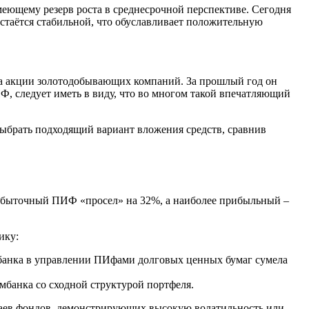
еющему резерв роста в среднесрочной перспективе. Сегодня
стаётся стабильной, что обуславливает положительную
на акции золотодобывающих компаний. За прошлый год он
Ф, следует иметь в виду, что во многом такой впечатляющий
ыбрать подходящий вариант вложения средств, сравнив
 убыточный ПИФ «просел» на 32%, а наиболее прибыльный –
ику:
банка в управлении ПИфами долговых ценных бумаг сумела
банка со сходной структурой портфеля.
паев фондов, демонстрирующих высокую волатильность или