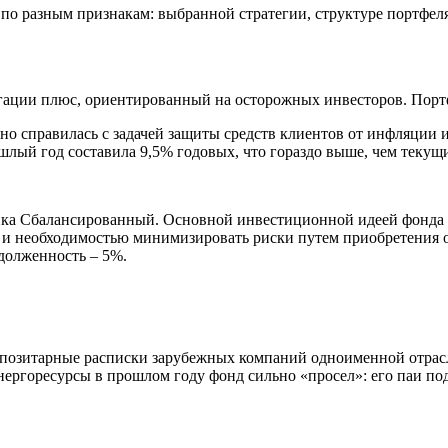
 разным признакам: выбранной стратегии, структуре портфеля,
ции плюс, ориентированный на осторожных инвесторов. Портфе
о справилась с задачей защиты средств клиентов от инфляции 
ый год составила 9,5% годовых, что гораздо выше, чем текущи
нка Сбалансированный. Основной инвестиционной идеей фонда 
 и необходимостью минимизировать риски путем приобретения 
адолженность – 5%.
позитарные расписки зарубежных компаний одноименной отрасл
энергоресурсы в прошлом году фонд сильно «просел»: его паи 